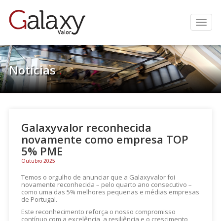
Men
Notícias
.
Galaxyvalor reconhecida
novamente como empresa TOP
5% PME
Outubro 2025
Temos o orgulho de anunciar que a Galaxyvalor foi
novamente reconhecida – pelo quarto ano consecutivo –
como uma das 5% melhores pequenas e médias empresas
de Portugal.
Este reconhecimento reforça o nosso compromisso
contínuo com a excelência, a resiliência e o crescimento